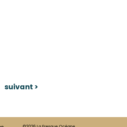
suivant >
©2026 La Fresque Océane
on