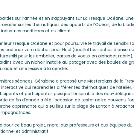
parties sur l’année et en s’appuyant sur La Fresque Océane, une
travailler sur les thématiques des apports de l’Océan, de la biodi
 industries maritimes et du climat. 
er leur Fresque Océane et pour poursuivre le travail de sensibilisa
des cadeaux zéro déchet pour Noël (bouillottes sèches à base de 
furoshiki pour les emballer, cartes de voeux en alphabet marin), 
jardins avec un nichoir installé au potager avec des boules de gr
urade et une lessive à la cendre. 
rnières séances, Géraldine a proposé une Masterclass de la Fre
nteractive qui reprend les différentes thématiques de l’atelier,
ticipants et participantes puisque l’ensemble des éco-délégués 
 sortie de fin d’année a été l’occasion de tester notre nouveau fo
che apprenante qui a eu lieu sur la plage de Lanton à Arcacho
ompagnatrices. 
e pour ce beau projet, merci aux professeurs et aux équipes du 
tionnel et administratif.