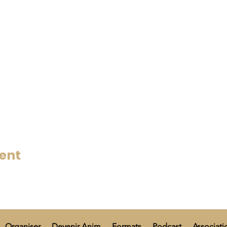
ent
Organiser
Devenir Anim
Formats
Podcast
Associati