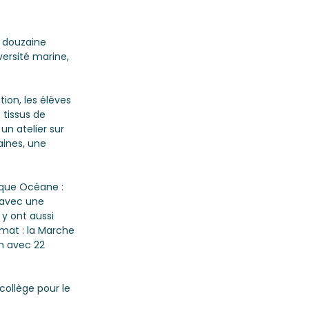
 douzaine 
versité marine, 
tion, les élèves 
tissus de 
un atelier sur 
aines, une 
sque Océane : 
 avec une 
y ont aussi 
rmat : la Marche 
n avec 22 
collège pour le 