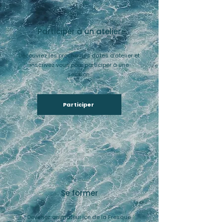
Participer à un atelier
Découvrez les prochaines dates d’atelier et
inscrivez vous pour participer à une
session.
Participer
Se former
Devenez animateur·ice de la Fresque