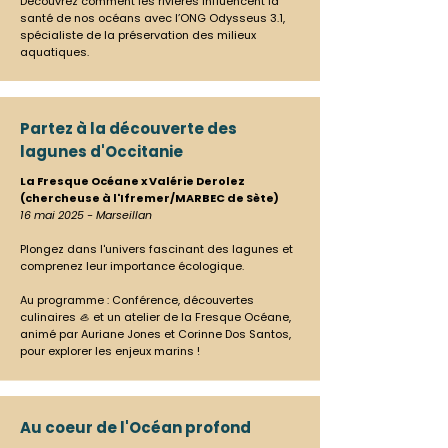
Découvrez comment les rivières influencent la
santé de nos océans avec l’ONG Odysseus 3.1,
spécialiste de la préservation des milieux
aquatiques.
Partez à la découverte des
lagunes d'Occitanie
La Fresque Océane x Valérie Derolez
(chercheuse à l'Ifremer/MARBEC de Sète)
16 mai 2025 - Marseillan
Plongez dans l'univers fascinant des lagunes et
comprenez leur importance écologique. ​
Au programme : Conférence, découvertes
culinaires 🦪 et un atelier de la Fresque Océane,
animé par Auriane Jones et Corinne Dos Santos,
pour explorer les enjeux marins !
Au coeur de l'Océan profond