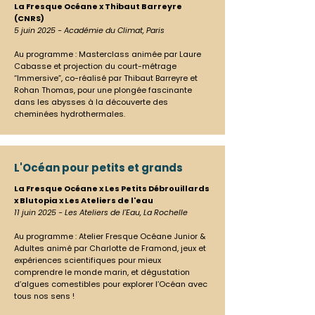
La Fresque Océane x Thibaut Barreyre
(CNRS)
5 juin 2025 - Académie du Climat, Paris
Au programme : Masterclass animée par Laure
Cabasse et projection du court-métrage
“Immersive”, co-réalisé par Thibaut Barreyre et
Rohan Thomas, pour une plongée fascinante
dans les abysses à la découverte des
cheminées hydrothermales.
L'Océan pour petits et grands
La Fresque Océane x Les Petits Débrouillards
x Blutopia x Les Ateliers de l'eau
11 juin 2025 - Les Ateliers de l'Eau, La Rochelle
Au programme : Atelier Fresque Océane Junior &
Adultes animé par Charlotte de Framond, jeux et
expériences scientifiques pour mieux
comprendre le monde marin, et dégustation
d’algues comestibles pour explorer l’Océan avec
tous nos sens !