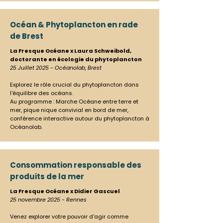
Océan & Phytoplancton en rade
de Brest
La Fresque Océane x Laura Schweibold,
doctorante en écologie du phytoplancton
25 Juillet 2025 - Océanolab, Brest
Explorez le rôle crucial du phytoplancton dans
l'équilibre des océans.
Au programme : Marche Océane entre terre et
mer, pique nique convivial en bord de mer,
conférence interactive autour du phytoplancton à
Océanolab.
Consommation responsable des
produits de la mer
La Fresque Océane x Didier Gascuel
25 novembre 2025 - Rennes
Venez explorer votre pouvoir d'agir comme